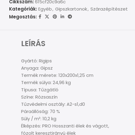
Cikkszám:
615cf20c9a6c
Kategóriák:
Egyéb
,
Gipszkartonok
,
Szárazépítészet
Megosztás:
LEÍRÁS
Gyártó: Rigips
Anyaga: Gipsz
Termék mérete: 120x200x1,25 cm
Termék súlya: 24,96 kg
Típusa: Tűzgátló
Színe: Rózsaszín
Tűzvédelmi osztály: A2-s1,d0
Páraállóság: 70 %
Súly / m²: 10,2 kg
Élképzés: PRO Hosszanti élek és vágott,
fózolt keresztirányú élek