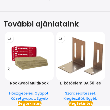
További ajánlataink
Rockwool MultiRock
L-kötőelem UA 50-es
Super 7,5 cm
profilhoz
Hőszigetelés
,
Gyapot
,
Szárazépítészet
,
Kőzetgyapot
,
Egyéb
Kiegészítők
,
Egyéb
Megtekintés
Megtekintés