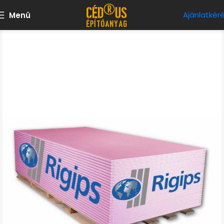
Ajánlatkér
Menü