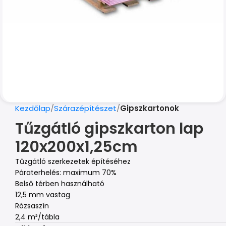
Kezdőlap
Szárazépítészet
Gipszkartonok
Tűzgátló gipszkarton lap
120x200x1,25cm
Tűzgátló szerkezetek építéséhez
Páraterhelés: maximum 70%
Belső térben használható
12,5 mm vastag
Rózsaszín
2,4 m²/tábla