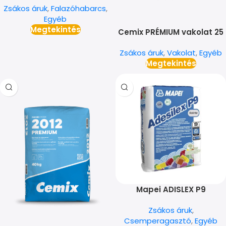
Zsákos áruk
,
Falazóhabarcs
,
Egyéb
Megtekintés
Cemix PRÉMIUM vakolat 25
kg
Zsákos áruk
,
Vakolat
,
Egyéb
Megtekintés
Mapei ADISLEX P9
csemperagasztó
Zsákos áruk
,
Csemperagasztó
,
Egyéb