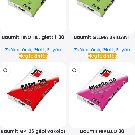
Baumit FINO FILL glett 1-30
Baumit GLEMA BRILLANT
mm
glett 0-3 mm
Zsákos áruk
,
Glett
,
Egyéb
Zsákos áruk
,
Glett
,
Egyéb
Megtekintés
Megtekintés
Baumit MPI 25 gépi vakolat
Baumit NIVELLO 30