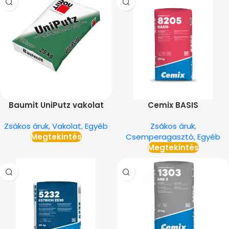
Baumit UniPutz vakolat
Cemix BASIS
csemperagasztó
Zsákos áruk
,
Vakolat
,
Egyéb
Zsákos áruk
,
Megtekintés
Csemperagasztó
,
Egyéb
Megtekintés