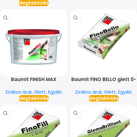
Megtekintés
Baumit FINISH MAX
Baumit FINO BELLO glett 0-
szórható glett 1-5 mm
10 mm
Zsákos áruk
,
Glett
,
Egyéb
Zsákos áruk
,
Glett
,
Egyéb
Megtekintés
Megtekintés