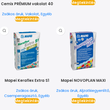
Megtekintés
Cemix PRÉMIUM vakolat 40
kg
Zsákos áruk
,
Vakolat
,
Egyéb
Megtekintés
Mapei Keraflex Extra S1
Mapei NOVOPLAN MAXI
Zero csemperagasztó
önterülő aljzatkiegyenlítő
Zsákos áruk
,
Zsákos áruk
,
Aljzatkiegyenlítő
,
Csemperagasztó
,
Egyéb
Egyéb
Megtekintés
Megtekintés