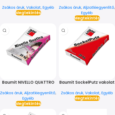
Zsákos áruk
,
Vakolat
,
Egyéb
Zsákos áruk
,
Aljzatkiegyenlítő
,
Megtekintés
Egyéb
Megtekintés
Baumit NIVELLO QUATTRO
Baumit SockelPutz vakolat
Zsákos áruk
,
Aljzatkiegyenlítő
,
Zsákos áruk
,
Vakolat
,
Egyéb
Egyéb
Megtekintés
Megtekintés