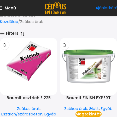
Ajánlatkér
Menü
Zsákos áruk
Kezdőlap
Zsákos áruk
Filters
Baumit esztrich E 225
Baumit FINISH EXPERT
szórható glett 0-3 mm
Zsákos áruk
,
Zsákos áruk
,
Glett
,
Egyéb
Esztrich/szárazbeton
,
Egyéb
Megtekintés