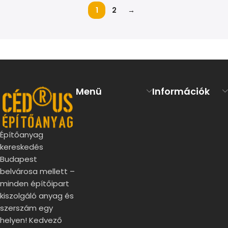
1
2
→
Read more
Menü
Információk
Építőanyag
kereskedés
Budapest
belvárosa mellett –
minden építőipart
kiszolgáló anyag és
szerszám egy
helyen! Kedvező