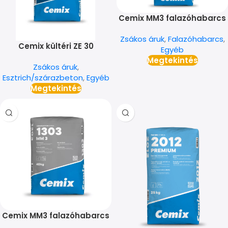
Cemix MM3 falazóhabarcs
25 kg
Zsákos áruk
,
Falazóhabarcs
,
Cemix kültéri ZE 30
Egyéb
cementesztrich
Megtekintés
Zsákos áruk
,
Esztrich/szárazbeton
,
Egyéb
Megtekintés
Cemix MM3 falazóhabarcs
40 kg