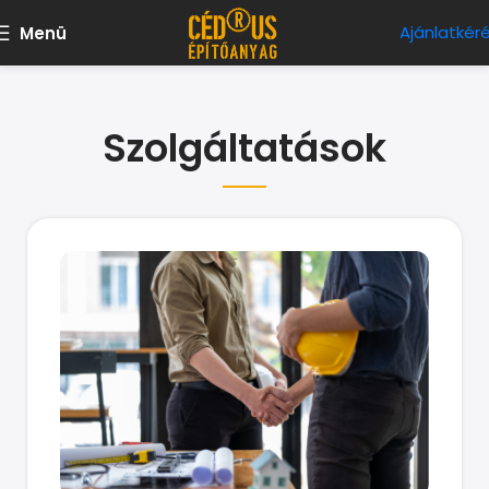
Ajánlatkér
Menü
Szolgáltatások