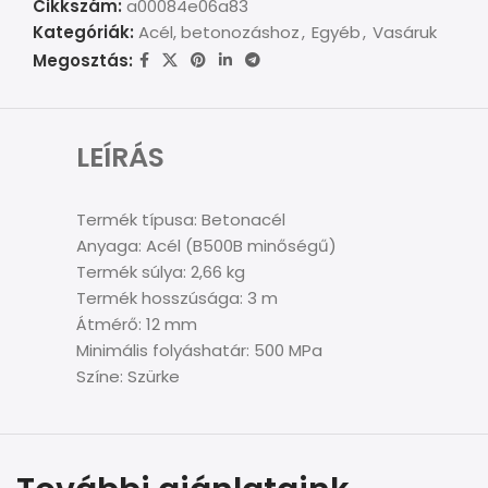
Cikkszám:
a00084e06a83
Kategóriák:
Acél, betonozáshoz
,
Egyéb
,
Vasáruk
Megosztás:
LEÍRÁS
Termék típusa: Betonacél
Anyaga: Acél (B500B minőségű)
Termék súlya: 2,66 kg
Termék hosszúsága: 3 m
Átmérő: 12 mm
Minimális folyáshatár: 500 MPa
Színe: Szürke