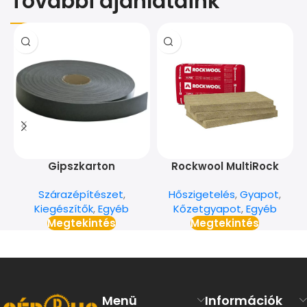
További ajánlataink
Gipszkarton
Rockwool MultiRock
rezgéscsillapító szivacs
Super 15 cm
Szárazépítészet
,
Hőszigetelés
,
Gyapot
,
50 mm*30 m
Kiegészítők
,
Egyéb
Kőzetgyapot
,
Egyéb
Megtekintés
Megtekintés
Menü
Információk