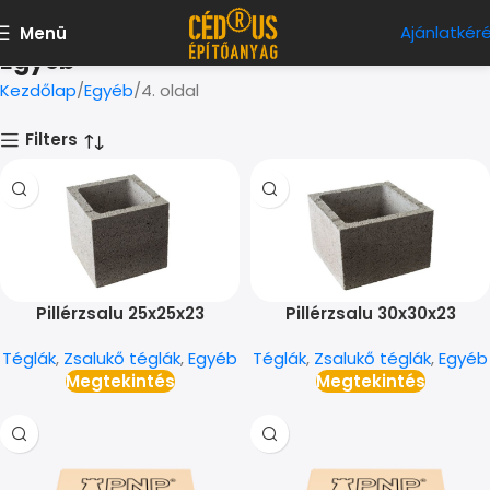
Ajánlatkér
Menü
Egyéb
Kezdőlap
Egyéb
4. oldal
Filters
Pillérzsalu 25x25x23
Pillérzsalu 30x30x23
Téglák
,
Zsalukő téglák
,
Egyéb
Téglák
,
Zsalukő téglák
,
Egyéb
Megtekintés
Megtekintés