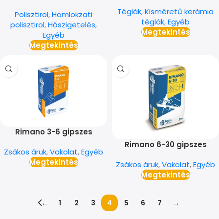
nagyszilárdságú tégla
Téglák
,
Kisméretű kerámia
Polisztirol
,
Homlokzati
téglák
,
Egyéb
polisztirol
,
Hőszigetelés
,
Megtekintés
Egyéb
Megtekintés
Rimano 3-6 gipszes
vékonyvakolat 20 kg
Rimano 6-30 gipszes
Zsákos áruk
,
Vakolat
,
Egyéb
vakolat 20 kg
Megtekintés
Zsákos áruk
,
Vakolat
,
Egyéb
Megtekintés
←
1
2
3
4
5
6
7
→