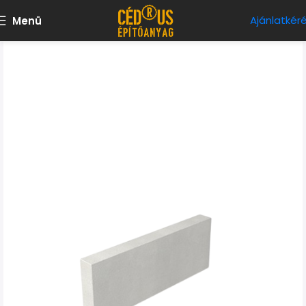
Ajánlatkér
Menü