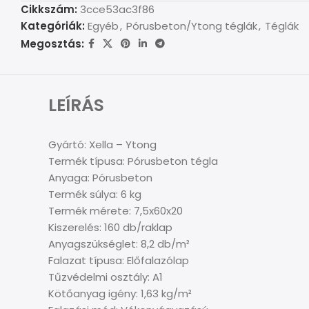
Cikkszám:
3cce53ac3f86
Kategóriák:
Egyéb
,
Pórusbeton/Ytong téglák
,
Téglák
Megosztás:
LEÍRÁS
Gyártó: Xella – Ytong
Termék típusa: Pórusbeton tégla
Anyaga: Pórusbeton
Termék súlya: 6 kg
Termék mérete: 7,5x60x20
Kiszerelés: 160 db/raklap
Anyagszükséglet: 8,2 db/m²
Falazat típusa: Előfalazólap
Tűzvédelmi osztály: A1
Kötőanyag igény: 1,63 kg/m²