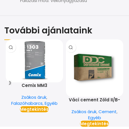
Falazási mód: Vékonyágyazású
További ajánlataink
Cemix MM3
falazóhabarcs 25 kg
Zsákos áruk
,
Váci cement Zöld II/B-
Falazóhabarcs
,
Egyéb
M(V-LL) 32,5 R
Megtekintés
Zsákos áruk
,
Cement
,
Egyéb
Megtekintés