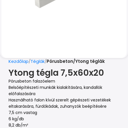
Kezdőlap
Téglák
Pórusbeton/Ytong téglák
Ytong tégla 7,5x60x20
Pórusbeton falazóelem
Belsőépítészeti munkák kialakítására, kandallók
előfalazására
Használható falon kívül szerelt gépészeti vezetékek
eltakarására, fürdőkádak, zuhanyzók beépítésére
7,5 cm vastag
6 kg/db
8,2 db/m²