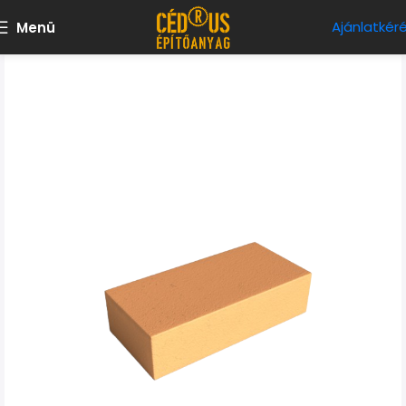
Ajánlatkér
Menü