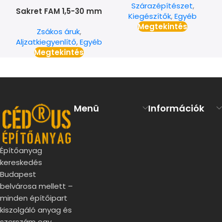
Szárazépítészet
,
Sakret FAM 1,5-30 mm
Kiegészítők
,
Egyéb
gyorskötésű
Megtekintés
Zsákos áruk
,
aljzatkiegyenlítő
Aljzatkiegyenlítő
,
Egyéb
Megtekintés
Menü
Információk
Építőanyag
kereskedés
Budapest
belvárosa mellett –
minden építőipart
kiszolgáló anyag és
szerszám egy