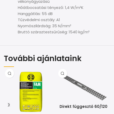
vékonyágyazású
Hőátbocsatási tényező: 1,4 W/m²K
Hanggátlás: 55 dB
Tűzvédelmi osztály: A1
Nyomószilárdság: 35 N/mm²
Bruttó száraztestsűrűség: 1540 kg/m³
További ajánlataink
Direkt függesztő 60/120