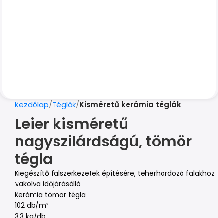
Kezdőlap
Téglák
Kisméretű kerámia téglák
Leier kisméretű
nagyszilárdságú, tömör
tégla
Kiegészítő falszerkezetek építésére, teherhordozó falakhoz
Vakolva időjárásálló
Kerámia tömör tégla
102 db/m²
3,3 kg/db