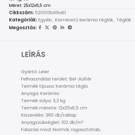
Méret: 25x12x6,5 cm
Cikkszám:
520510b69a61
Kategóriák:
Egyéb
,
Kisméretű kerámia téglák
,
Téglák
Megosztás:
LEÍRÁS
Gyártó: Leier
Felhasználási terület: Bel-,kültér
Termék típusa: Kerámia tégla
Anyaga: Kerámia
Termék súlya: 3,3 kg
Termék mérete: 12x25x6,5 cm
Kiszerelés: 360 db/raklap
Anyagszükséglet: 102 db/m²
Falazási mód: Normál, ragasztóhab,