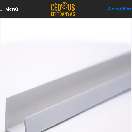
Ajánlatkér
Menü