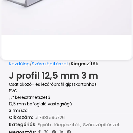
Kezdőlap
Szárazépítészet
Kiegészítők
J profil 12,5 mm 3 m
Csatlakozó- és lezáróprofil gipszkartonhoz
PVC
„J” keresztmetszetű
12,5 mm befoglaló vastagságú
3 fm/szál
Cikkszám:
cf768fe9c726
Kategóriák:
Egyéb
,
Kiegészítők
,
Szárazépítészet
Megosztás: