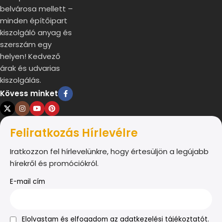
belvárosa mellett –
minden építőipart
kiszolgáló anyag és
szerszám egy
helyen! Kedvező
árak és udvarias
kiszolgálás.
Kövess minket
Feliratkozás Hírlevélre
Iratkozzon fel hírlevelünkre, hogy értesüljön a legújabb
hírekről és promóciókról.
E-mail cím
Elolvastam és elfogadom az adatkezelési tájékoztatót.