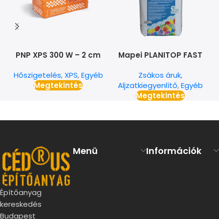
PNP XPS 300 W – 2 cm
Mapei PLANITOP FAST
330 kültéri szálerősített
Hőszigetelés
,
XPS
,
Egyéb
Zsákos áruk
,
aljzatkiegyenlítő
Megtekintés
Aljzatkiegyenlítő
,
Egyéb
Megtekintés
Menü
Információk
Építőanyag
kereskedés
Budapest