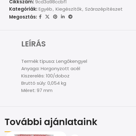
Cikkszám:
9cd3a98ccbf1
Kategóriák:
Egyéb
,
Kiegészítők
,
Szárazépítészet
Megosztás:
LEÍRÁS
Termék típusa: Lengőkengyel
Anyaga: Horgonyzott acél
Kiszerelés: 100/doboz
Bruttó súly: 0,054 kg
Méret: 97 mm
További ajánlataink