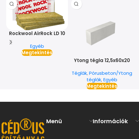
Rockwool AirRock LD 10
cm
Egyéb
Megtekintés
Ytong tégla 12,5x60x20
Téglák
,
Pórusbeton/Ytong
téglák
,
Egyéb
Megtekintés
Menü
Információk