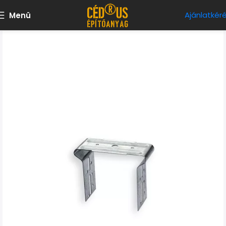
Ajánlatkér
Menü