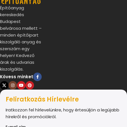
Építőanyag
kereskedés
Budapest
belvárosa mellett –
minden építőipart
kiszolgáló anyag és
szerszám egy
helyen! Kedvező
árak és udvarias
kiszolgálás.
Kövess minket
Feliratkozás Hírlevélre
Iratkozzon fel hírlevelünkre, hogy értesüljön a legújabb
hírekről és promóciókról.